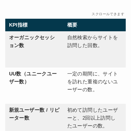
スクロールできます
KPI指標
概要
重
オーガニックセッシ
自然検索からサイトを
S
ョン数
訪問した回数。
ど
て
か
UU数（ユニークユー
一定の期間に、サイト
ど
ザー数）
を訪れた重複のないユ
な
ーザーの数。
い
の
新規ユーザー数 / リピ
初めて訪問したユーザ
新
ーター数
ーと、2回以上訪問し
と
たユーザーの数。
す