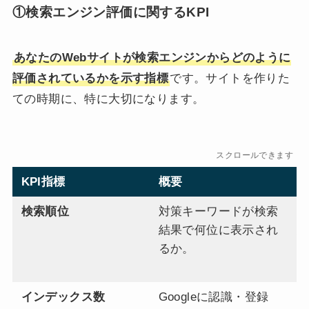
①検索エンジン評価に関するKPI
あなたのWebサイトが検索エンジンからどのように
評価されているかを示す指標
です。サイトを作りた
ての時期に、特に大切になります。
スクロールできます
KPI指標
概要
重
検索順位
対策キーワードが検索
順
結果で何位に表示され
結
るか。
流
る
インデックス数
Googleに認識・登録
ペ