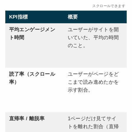
スクロールできます
KPI指標
概要
重
平均エンゲージメン
ユーザーがサイトを開
時
ト時間
いていた、平均の時間
テ
のこと。
味
る
わ
読了率（スクロール
ユーザーがページをど
途
率）
こまで読み進めたかを
合
示す割合。
が
ん
る
直帰率 / 離脱率
1ページだけ見てサイ
数
トを離れた割合（直帰
応