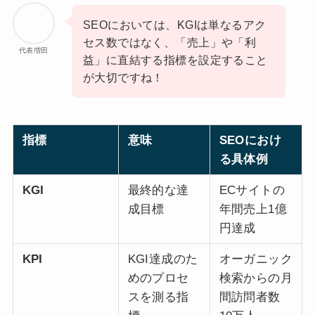
SEOにおいては、KGIは単なるアク
セス数ではなく、「売上」や「利
代表増田
益」に直結する指標を設定すること
が大切ですね！
指標
意味
SEOにおけ
る具体例
KGI
最終的な達
ECサイトの
成目標
年間売上1億
円達成
KPI
KGI達成のた
オーガニック
めのプロセ
検索からの月
スを測る指
間訪問者数