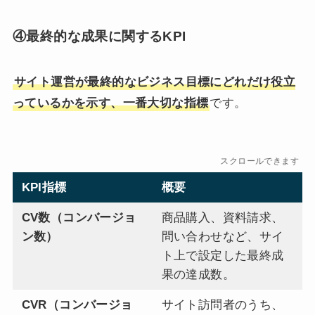
④最終的な成果に関するKPI
サイト運営が最終的なビジネス目標にどれだけ役立
っているかを示す、一番大切な指標
です。
スクロールできます
KPI指標
概要
重
CV数（コンバージョ
商品購入、資料請求、
売
ン数）
問い合わせなど、サイ
が
ト上で設定した最終成
標
果の達成数。
CVR（コンバージョ
サイト訪問者のうち、
効