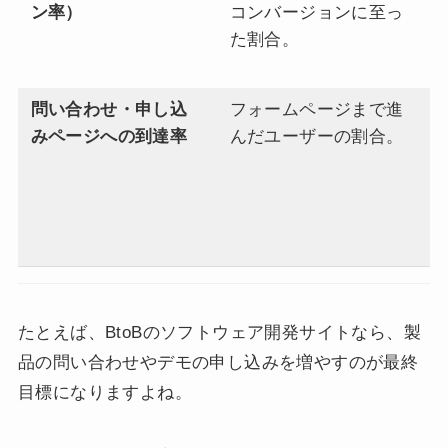
ン率）
コンバージョンに至っ
い
た割合。
ト
さ
問い合わせ・申し込
フォームページまで進
コ
みページへの到達率
んだユーザーの割合。
ら
っ
ん
け
る
たとえば、BtoBのソフトウェア開発サイトなら、製
品の問い合わせやデモの申し込みを増やすのが最終
目標になりますよね。