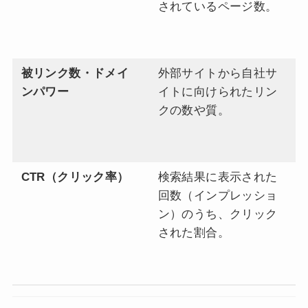
されているページ数。
れ
い
ラ
被リンク数・ドメイ
外部サイトから自社サ
質
ンパワー
イトに向けられたリン
検
クの数や質。
頼
ト
る
CTR（クリック率）
検索結果に表示された
順
回数（インプレッショ
ト
ン）のうち、クリック
ョ
された割合。
ば
ユ
て