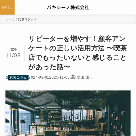
お問合せ
ホーム
代表コラム
リピーターを増やす！顧客アン
ケートの正しい活用方法 〜喫茶
2025
11/05
店でもったいないと感じること
があった話〜
2024-09-01
2025-11-05
増田 謙一
代表コラム